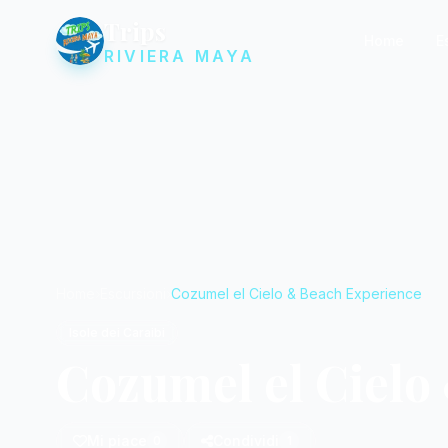
Trips
Home
E
RIVIERA MAYA
Home
Escursioni
Cozumel el Cielo & Beach Experience
Isole dei Caraibi
Cozumel el Cielo
Mi piace
Condividi
0
1