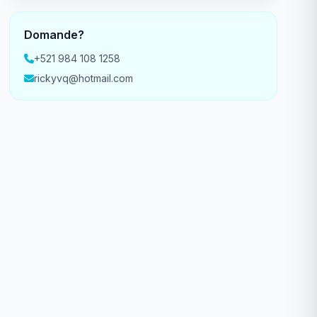
Domande?
+521 984 108 1258
rickyvq@hotmail.com