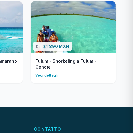
1,890 MXN
$
Da
tamarano
Tulum - Snorkeling a Tulum -
Cenote
Vedi dettagli →
CONTATTO