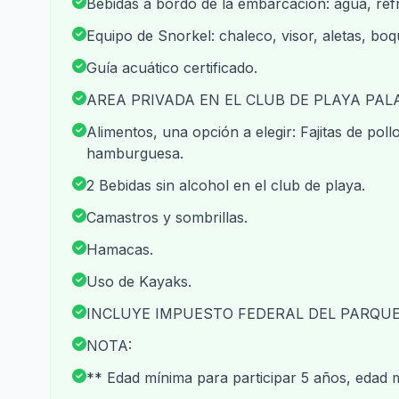
Bebidas a bordo de la embarcación: agua, ref
Equipo de Snorkel: chaleco, visor, aletas, boq
Guía acuático certificado.
AREA PRIVADA EN EL CLUB DE PLAYA PAL
Alimentos, una opción a elegir: Fajitas de pollo
hamburguesa.
2 Bebidas sin alcohol en el club de playa.
Camastros y sombrillas.
Hamacas.
Uso de Kayaks.
INCLUYE IMPUESTO FEDERAL DEL PARQU
NOTA:
** Edad mínima para participar 5 años, edad m