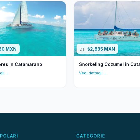
680 MXN
2,835 MXN
$
Da
eres in Catamarano
Snorkeling Cozumel in Ca
gli →
Vedi dettagli →
POLARI
CATEGORIE