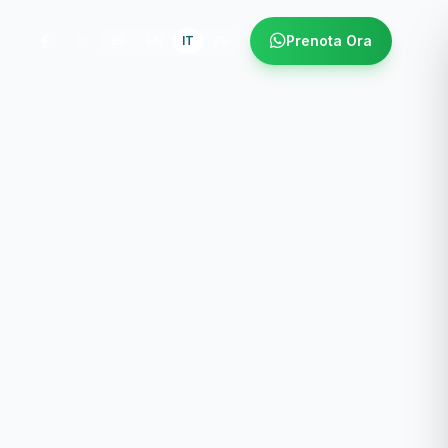
Prenota Ora
ES
EN
IT
FR