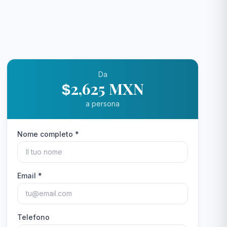
Da
2,625 MXN
$
a persona
Nome completo *
Email *
Telefono