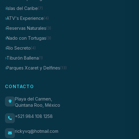
Islas del Caribe
(7)
ATV's Experience
(4)
Reservas Naturales
(3)
Nado con Tortugas
(3)
Río Secreto
(4)
Tiburón Ballena
(1)
Parques Xcaret y Delfines
(13)
CONTACTO
Playa del Carmen,
Quintana Roo, México
+521 984 108 1258
rickyvq@hotmail.com