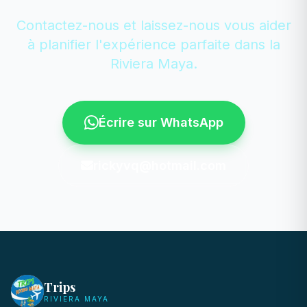
Contactez-nous et laissez-nous vous aider
à planifier l'expérience parfaite dans la
Riviera Maya.
Écrire sur WhatsApp
rickyvq@hotmail.com
Trips
RIVIERA MAYA