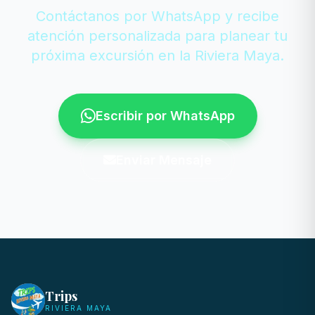
Contáctanos por WhatsApp y recibe
atención personalizada para planear tu
próxima excursión en la Riviera Maya.
Escribir por WhatsApp
Enviar Mensaje
Trips
RIVIERA MAYA