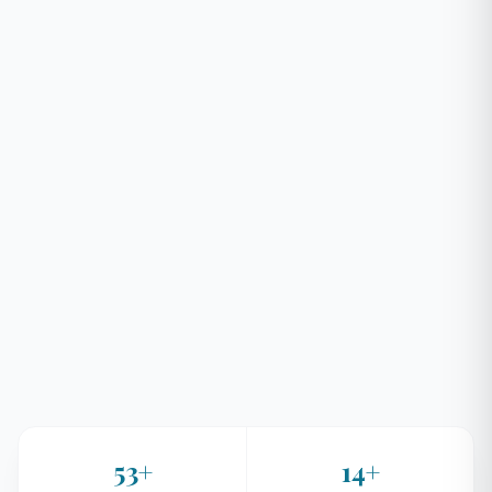
53
+
14
+