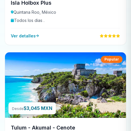
Isla Holbox Plus
Quintana Roo, México
Todos los dias .
Ver detalles
Popular
3,045 MXN
$
Desde
Tulum - Akumal - Cenote