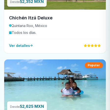
2,352 MXN
$
Desde
Chichén Itzá Deluxe
Quintana Roo, México
Todos los días.
Ver detalles
Popular
2,625 MXN
$
Desde