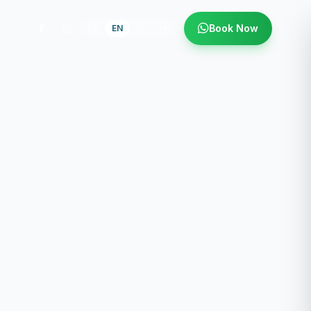
Book Now
ES
EN
IT
FR