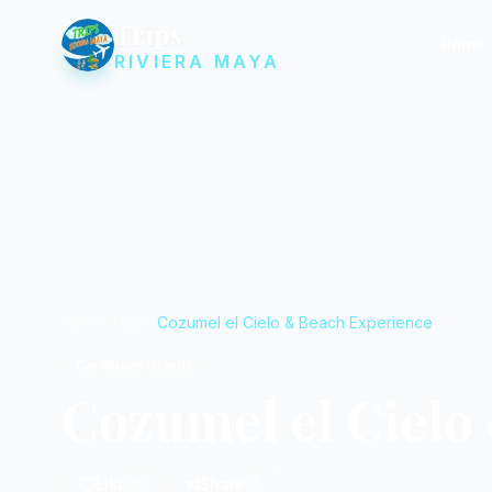
Trips
Home
RIVIERA MAYA
Home
Tours
Cozumel el Cielo & Beach Experience
Caribbean Islands
Cozumel el Cielo
Like
Share
0
1