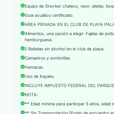
Equipo de Snorkel: chaleco, visor, aletas, boq
Guía acuático certificado.
AREA PRIVADA EN EL CLUB DE PLAYA PAL
Alimentos, una opción a elegir: Fajitas de pollo
hamburguesa.
2 Bebidas sin alcohol en el club de playa.
Camastros y sombrillas.
Hamacas.
Uso de Kayaks.
INCLUYE IMPUESTO FEDERAL DEL PARQU
NOTA:
** Edad mínima para participar 5 años, edad m
** Sin Transportación (Punto de encuentro e