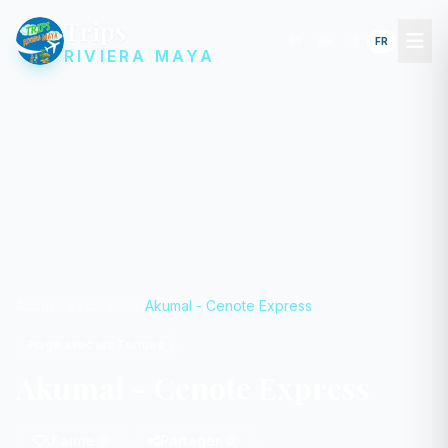
Trips
ES
EN
IT
FR
RIVIERA MAYA
Accueil
Excursions
Akumal - Cenote Express
Nage avec les Tortues
Akumal - Cenote Express
J'aime
Partager
0
0