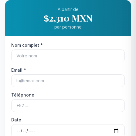
À partir de
2,310 MXN
$
par personne
Nom complet *
Email *
Téléphone
Date