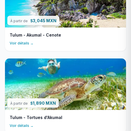
3,045 MXN
$
À partir de
Tulum - Akumal - Cenote
Voir détails →
1,890 MXN
$
À partir de
Tulum - Tortues d'Akumal
Voir détails →