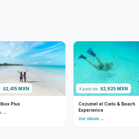
2,415 MXN
2,625 MXN
$
$
e
À partir de
olbox Plus
Cozumel el Cielo & Beach
Experience
ls →
Voir détails →