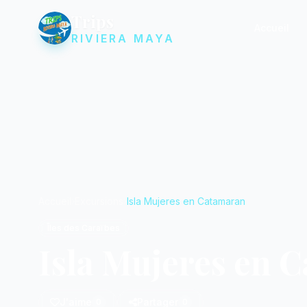
Trips
Accueil
RIVIERA MAYA
Accueil
Excursions
Isla Mujeres en Catamaran
Îles des Caraïbes
Isla Mujeres en 
J'aime
Partager
0
0