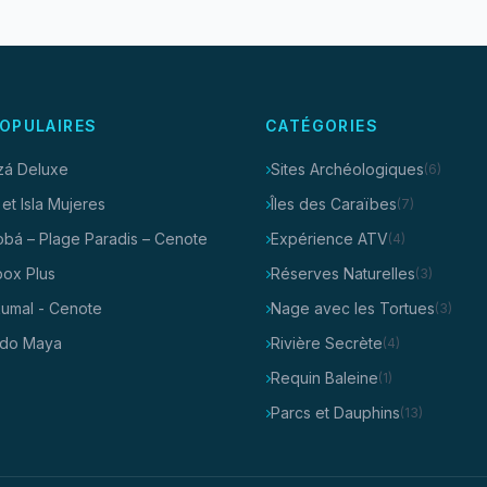
OPULAIRES
CATÉGORIES
tzá Deluxe
Sites Archéologiques
(6)
 et Isla Mujeres
Îles des Caraïbes
(7)
obá – Plage Paradis – Cenote
Expérience ATV
(4)
box Plus
Réserves Naturelles
(3)
kumal - Cenote
Nage avec les Tortues
(3)
do Maya
Rivière Secrète
(4)
Requin Baleine
(1)
Parcs et Dauphins
(13)