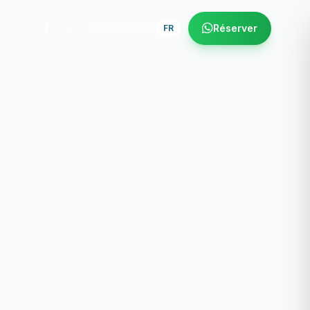
Réserver
ES
EN
IT
FR