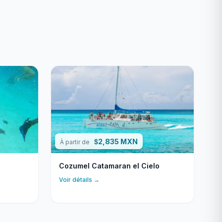
2,835 MXN
$
À partir de
Cozumel Catamaran el Cielo
Voir détails →