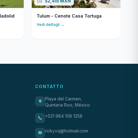
2,415 MXN
$
Da
ladolid
Tulum - Cenote Casa Tortuga
Vedi dettagli →
CONTATTO
Playa del Carmen,
Quintana Roo, México
+521 984 108 1258
rickyvq@hotmail.com