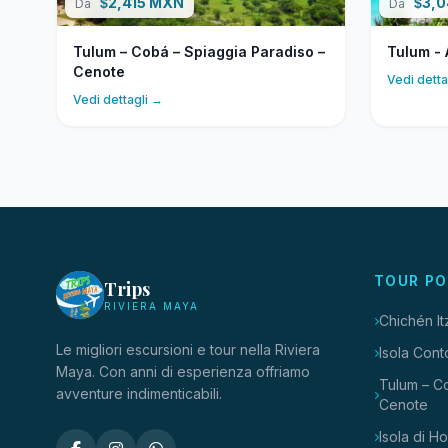
2,415 MXN
3,
$
$
Da
Da
Tulum – Cobá – Spiaggia Paradiso –
Tulum -
Cenote
Vedi detta
Vedi dettagli →
TOUR PO
Trips
RIVIERA MAYA
Chichén It
Le migliori escursioni e tour nella Riviera
Isola Cont
Maya. Con anni di esperienza offriamo
Tulum – C
avventure indimenticabili.
Cenote
Isola di H