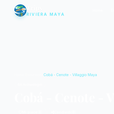
Trips
Home
E
RIVIERA MAYA
Home
Escursioni
Cobá - Cenote - Villaggio Maya
Siti Archeologici
Cobá - Cenote - V
Mi piace
Condividi
0
0