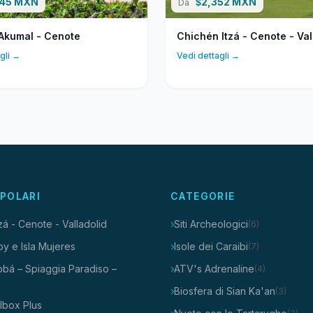
045 MXN
2,352 MXN
$
Da
 Akumal - Cenote
Chichén Itzá - Cenote - Val
gli →
Vedi dettagli →
POLARI
CATEGORIE
zá - Cenote - Valladolid
Siti Archeologici
(6)
oy e Isla Mujeres
Isole dei Caraibi
(7)
obá – Spiaggia Paradiso –
ATV's Adrenaline
(4)
Biosfera di Sian Ka'an
(3)
olbox Plus