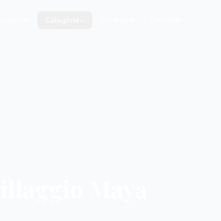
scursioni
Categorie
Chi Siamo
Contatto
illaggio Maya