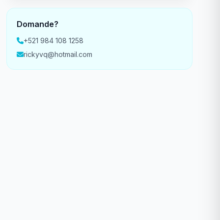
Domande?
+521 984 108 1258
rickyvq@hotmail.com