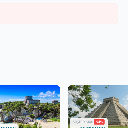
3,400 MXN
$
-31%