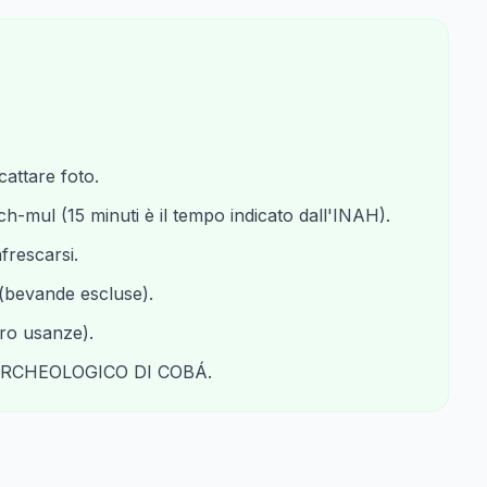
cattare foto.
och-mul (15 minuti è il tempo indicato dall'INAH).
frescarsi.
 (bevande escluse).
oro usanze).
ARCHEOLOGICO DI COBÁ.