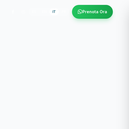
Prenota Ora
ES
EN
IT
FR