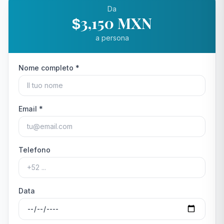
Da
3,150 MXN
$
a persona
Nome completo *
Email *
Telefono
Data