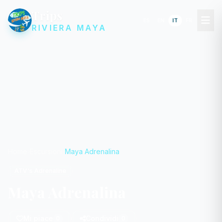
Trips
ES
EN
IT
FR
RIVIERA MAYA
Home
Escursioni
Maya Adrenalina
ATV's Adrenaline
Maya Adrenalina
Mi piace
Condividi
0
0