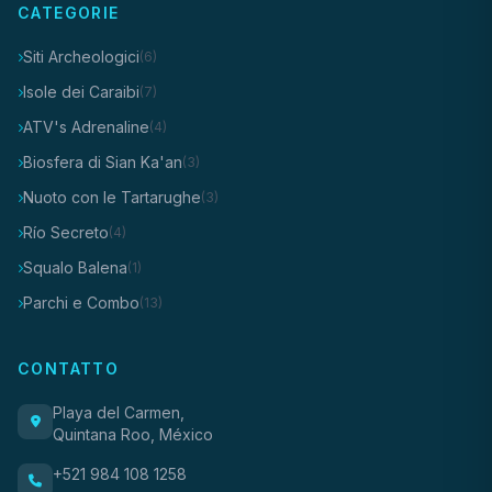
CATEGORIE
Siti Archeologici
(6)
Isole dei Caraibi
(7)
ATV's Adrenaline
(4)
Biosfera di Sian Ka'an
(3)
Nuoto con le Tartarughe
(3)
Río Secreto
(4)
Squalo Balena
(1)
Parchi e Combo
(13)
CONTATTO
Playa del Carmen,
Quintana Roo, México
+521 984 108 1258