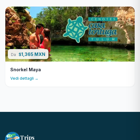
1,365 MXN
$
Da
Snorkel Maya
Vedi dettagli →
Trips