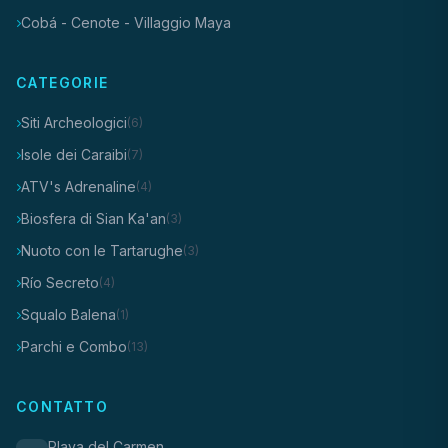
Cobá - Cenote - Villaggio Maya
CATEGORIE
Siti Archeologici
(6)
Isole dei Caraibi
(7)
ATV's Adrenaline
(4)
Biosfera di Sian Ka'an
(3)
Nuoto con le Tartarughe
(3)
Río Secreto
(4)
Squalo Balena
(1)
Parchi e Combo
(13)
CONTATTO
Playa del Carmen,