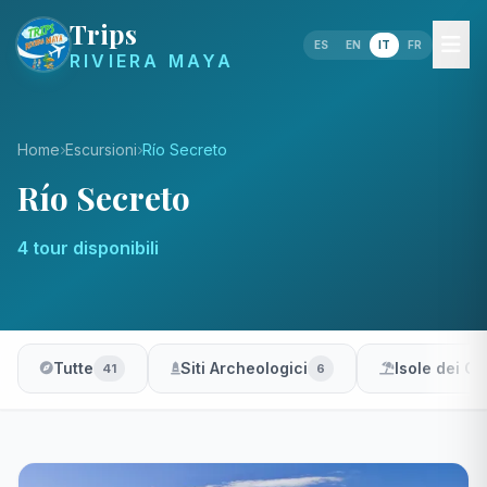
Trips
ES
EN
IT
FR
RIVIERA MAYA
Home
Escursioni
Río Secreto
Río Secreto
4 tour disponibili
Tutte
Siti Archeologici
Isole dei Ca
41
6