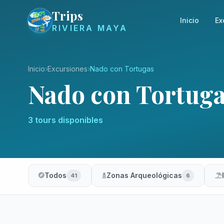
Trips
Inicio
Ex
RIVIERA MAYA
Inicio
Excursiones
Nado con Tortugas
Nado con Tortug
3 tours disponibles
Todos
Zonas Arqueológicas
41
6