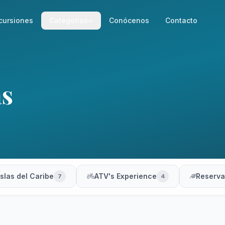
cursiones
Categorías
Conócenos
Contacto
as
Islas del Caribe
ATV's Experience
Reserva
7
4