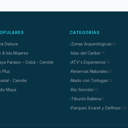
OPULARES
CATEGORÍAS
tzá Deluxe
Zonas Arqueológicas
(6)
y & Isla Mujeres
Islas del Caribe
(7)
laya Paraiso – Cobá - Cenote
ATV's Experience
(4)
x Plus
Reservas Naturales
(3)
kumal - Cenote
Nado con Tortugas
(3)
do Maya
Río Secreto
(4)
Tiburón Ballena
(1)
Parques Xcaret y Delfines
(13)