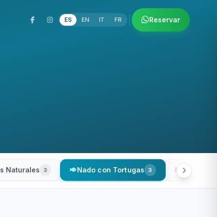
Reservar
ES
EN
IT
FR
Nado con Tortugas
s Naturales
Río Secre
3
3