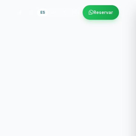
Reservar
ES
EN
IT
FR