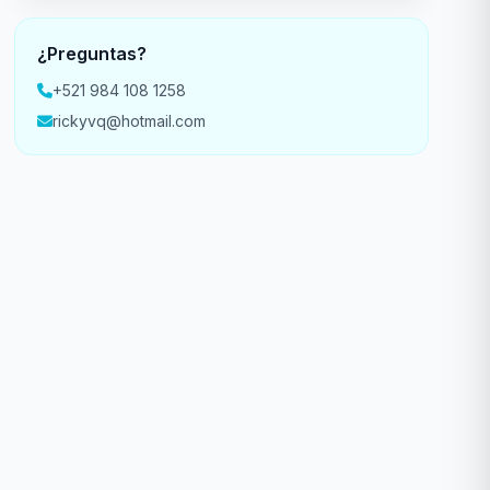
¿Preguntas?
+521 984 108 1258
rickyvq@hotmail.com