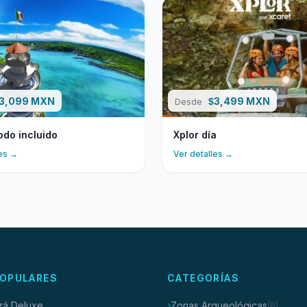
3,099 MXN
3,499 MXN
$
Desde
odo incluido
Xplor día
les →
Ver detalles →
OPULARES
CATEGORÍAS
tzá Deluxe
Zonas Arqueológicas
(6)