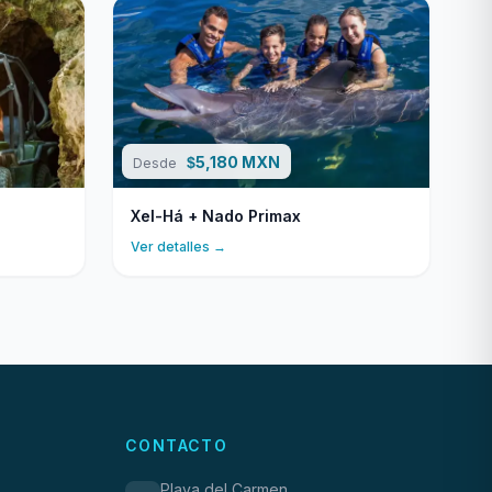
5,180 MXN
$
Desde
Xel-Há + Nado Primax
Ver detalles →
CONTACTO
Playa del Carmen,