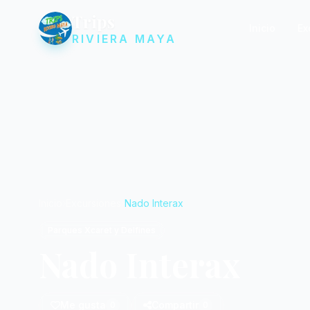
Trips
Inicio
Ex
RIVIERA MAYA
Inicio
Excursiones
Nado Interax
Parques Xcaret y Delfines
Nado Interax
Me gusta
Compartir
0
0