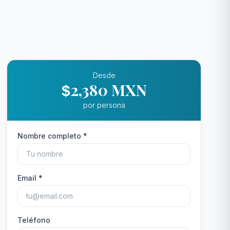
Desde
2,380 MXN
$
por persona
Nombre completo *
Email *
Teléfono