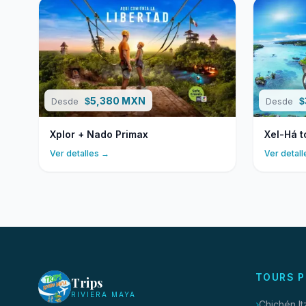
5,380 MXN
$
$
Desde
Desde
Xplor + Nado Primax
Xel-Há t
Ver detalles →
Ver detal
TOURS P
Trips
RIVIERA MAYA
Chichén I